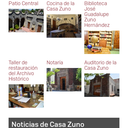
Patio Central
Cocina de la
Biblioteca
Casa Zuno
José
Guadalupe
Zuno
Hernández
Taller de
Notaría
Auditorio de la
restauración
Casa Zuno
del Archivo
Histórico
Noticias de Casa Zuno