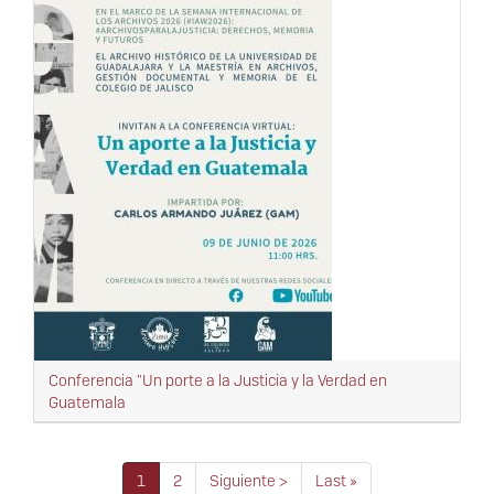
Conferencia "Un porte a la Justicia y la Verdad en
Guatemala
Paginación
Página
1
Página
2
Siguiente
Siguiente >
Última
Last »