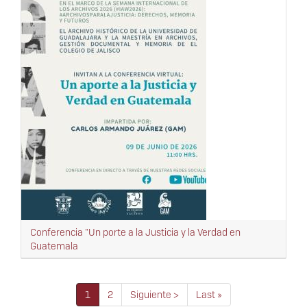
Conferencia "Un porte a la Justicia y la Verdad en
Guatemala
Paginación
Página
1
Página
2
Siguiente
Siguiente >
Última
Last »