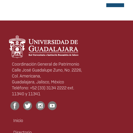
Información del portal
Coordinación General de Patrimonio
Calle José Guadalupe Zuno, No. 2226,
Col. Americana,
Guadalajara, Jalisco, México
Teléfono: +52 (33) 3134 2222 ext.
11340 y 11341
Inicio
Menú
principal
Directorio