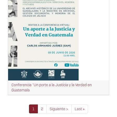
Conferencia "Un porte a la Justicia y la Verdad en
Guatemala
Paginación
Página
1
Página
2
Siguiente
Siguiente >
Última
Last »
actual
página
página