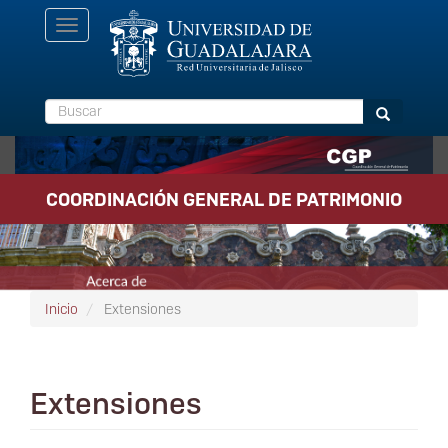
Pasar
Toggle
al
navigation
contenido
principal
Buscar
Buscar
COORDINACIÓN GENERAL DE PATRIMONIO
Inicio
Extensiones
Extensiones