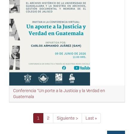
Conferencia "Un porte a la Justicia y la Verdad en
Guatemala
Paginación
Página
1
Página
2
Siguiente
Siguiente >
Última
Last »
actual
página
página