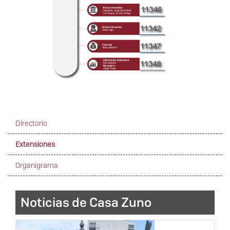
Directorio
Extensiones
Navegación
secundaria
Organigrama
Noticias de Casa Zuno