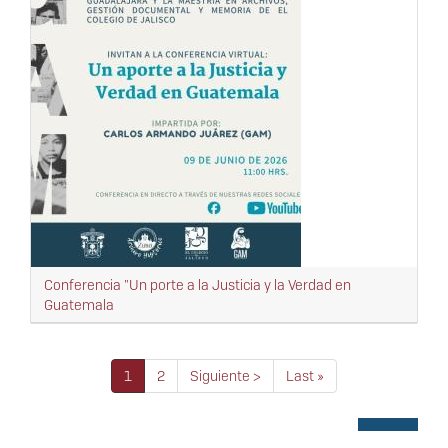
Conferencia "Un porte a la Justicia y la Verdad en
Guatemala
Paginación
Página
1
Página
2
Siguiente
Siguiente >
Última
Last »
actual
página
página