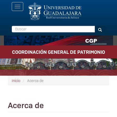
Pasar
Toggle
al
navigation
contenido
principal
Buscar
Buscar
COORDINACIÓN GENERAL DE PATRIMONIO
Inicio
Acerca de
Acerca de