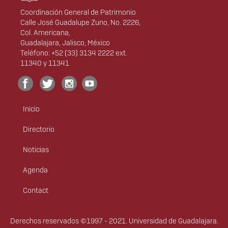
Coordinación General de Patrimonio
Calle José Guadalupe Zuno, No. 2226,
Col. Americana,
Guadalajara, Jalisco, México
Teléfono: +52 (33) 3134 2222 ext.
11340 y 11341
Inicio
Menú
principal
Directorio
Noticias
Agenda
Contact
Derechos
Derechos reservados ©1997 - 2021. Universidad de Guadalajara.
Sitio desarrollado por
CGTI
|
Créditos de sitio
|
Política de